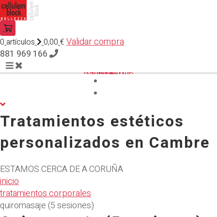
Validar compra
0
artículos
0,00
€
881 969 166
INICIO
SERVICIOS
PRODUCTOS
CONTACTO
Tratamientos estéticos
personalizados en Cambre
ESTAMOS CERCA DE A CORUÑA
inicio
tratamientos corporales
quiromasaje (5 sesiones)