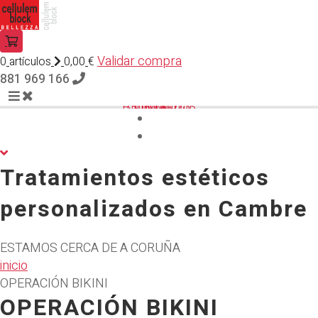
Validar compra
0
artículos
0,00
€
881 969 166
INICIO
SERVICIOS
PRODUCTOS
CONTACTO
Tratamientos estéticos
personalizados en Cambre
ESTAMOS CERCA DE A CORUÑA
inicio
OPERACIÓN BIKINI
OPERACIÓN BIKINI