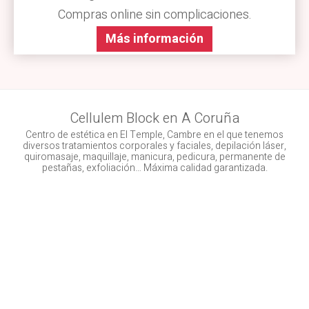
Compras online sin complicaciones.
Más información
Cellulem Block en A Coruña
Centro de estética en El Temple, Cambre en el que tenemos
diversos tratamientos corporales y faciales, depilación láser,
quiromasaje, maquillaje, manicura, pedicura, permanente de
pestañas, exfoliación… Máxima calidad garantizada.
Dirección:
Ramón Cabanillas, 19 Bajo - El Temple -
Cambre (A Coruña)
Teléfono:
881 969 166
E-mail:
cellulemblockgestion@gmail.com
Cómo comprar