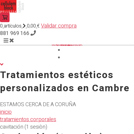
Validar compra
0
artículos
0,00
€
881 969 166
INICIO
SERVICIOS
PRODUCTOS
CONTACTO
Tratamientos estéticos
personalizados en Cambre
ESTAMOS CERCA DE A CORUÑA
inicio
tratamientos corporales
cavitación (1 sesiòn)